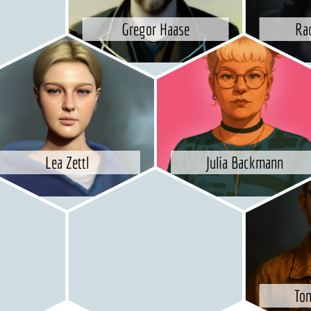
Gregor Haase
Ra
Lea Zettl
Julia Backmann
Ton