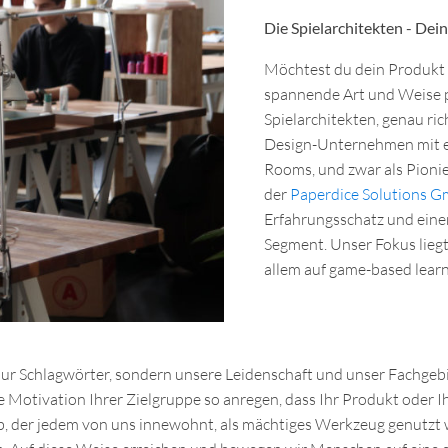
Die Spielarchitekten - Dei
Möchtest du dein Produkt o
spannende Art und Weise p
Spielarchitekten, genau ri
Design-Unternehmen mit ei
Rooms, und zwar als Pioni
der
Paperdice Solutions 
Erfahrungsschatz und ei
Segment. Unser Fokus liegt
allem auf game-based lear
nur Schlagwörter, sondern unsere Leidenschaft und unser Fachgeb
 Motivation Ihrer Zielgruppe so anregen, dass Ihr Produkt oder Ih
ieb, der jedem von uns innewohnt, als mächtiges Werkzeug genutzt