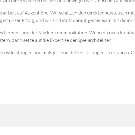
 Auf diese Weise erreichen und bewegen wir Menschen auf eine e
arbeit auf Augenhöhe. Wir schätzen den direkten Austausch mit
g ist unser Erfolg, und wir sind stolz darauf, gemeinsam mit dir i
es Lernens und der Markenkommunikation. Wenn du nach kreative
ern, dann setze auf die Expertise der Spielarchitekten.
ienstleistungen und maßgeschneiderten Lösungen zu erfahren. G